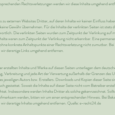
sprechenden Rechtsverletzungen werden wir diese Inhalte umgehend entf
 zu externen Websites Dritter, auf deren Inhalte wir keinen Einfluss habe
keine Gewähr übernehmen. Für die Inhalte der verlinkten Seiten ist stets d
twortlich. Die verlinkten Seiten wurden zum Zeitpunkt der Verlinkung auf
halte waren zum Zeitpunkt der Verlinkung nicht erkennbar. Eine permanent
ch ohne konkrete Anhaltspunkte einer Rechtsverletzung nicht zumutbar. B
wir derartige Links umgehend entfernen.
er erstellten Inhalte und Werke auf diesen Seiten unterliegen dem deutsc
ung, Verbreitung und jede Art der Verwertung außerhalb der Grenzen des 
s jeweiligen Autors bzw. Erstellers. Downloads und Kopien dieser Seite sin
h gestattet. Soweit die Inhalte auf dieser Seite nicht vom Betreiber erste
tet. Insbesondere werden Inhalte Dritter als solche gekennzeichnet. Sollt
ufmerksam werden, bitten wir um einen entsprechenden Hinweis. Bei Be
wir derartige Inhalte umgehend entfernen. Quelle: e-recht24.de