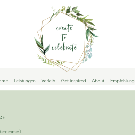
ome
Leistungen
Verleih
Get inspired
About
Empfehlung
MG
nternehmer)