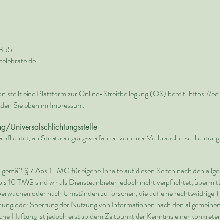
8355
elebrate.de
 stellt eine Plattform zur Online-Streitbeilegung (OS) bereit:
https://e
den Sie oben im Impressum.
ng/Universalschlichtungsstelle
verpflichtet, an Streitbeilegungsverfahren vor einer Verbraucherschlichtung
ir gemäß § 7 Abs.1 TMG für eigene Inhalte auf diesen Seiten nach den all
is 10 TMG sind wir als Diensteanbieter jedoch nicht verpflichtet, übermitt
erwachen oder nach Umständen zu forschen, die auf eine rechtswidrige Tät
nung oder Sperrung der Nutzung von Informationen nach den allgemeinen
che Haftung ist jedoch erst ab dem Zeitpunkt der Kenntnis einer konkrete