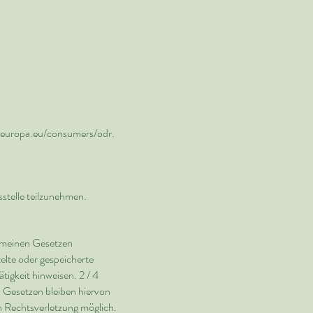
c.europa.eu/consumers/odr.
sstelle teilzunehmen.
gemeinen Gesetzen
elte oder gespeicherte
igkeit hinweisen. 2 / 4
 Gesetzen bleiben hiervon
n Rechtsverletzung möglich.