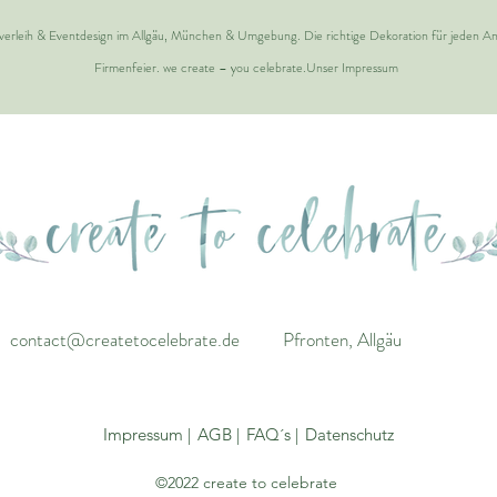
overleih & Eventdesign im Allgäu, München & Umgebung.
Die richtige Dekoration für jeden An
Firmenfeier. we create – you celebrate.
Unser Impressum
contact@createtocelebrate.de
Pfronten, Allgäu
Impressum |
AGB |
FAQ´s |
Datenschutz
©2022 create to celebrate