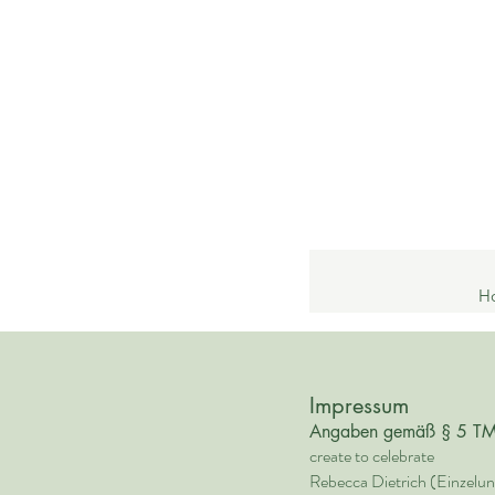
H
Impressum
Angaben gemäß § 5 T
create to celebrate
Rebecca Dietrich (Einzelu