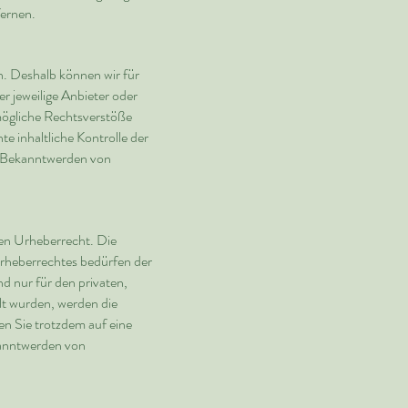
ernen.
n. Deshalb können wir für
er jeweilige Anbieter oder
 mögliche Rechtsverstöße
e inhaltliche Kontrolle der
ei Bekanntwerden von
hen Urheberrecht. Die
Urheberrechtes bedürfen der
d nur für den privaten,
llt wurden, werden die
en Sie trotzdem auf eine
kanntwerden von