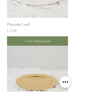
Platzteller | weiß
Preis
1,00 €
In den Warenkorb